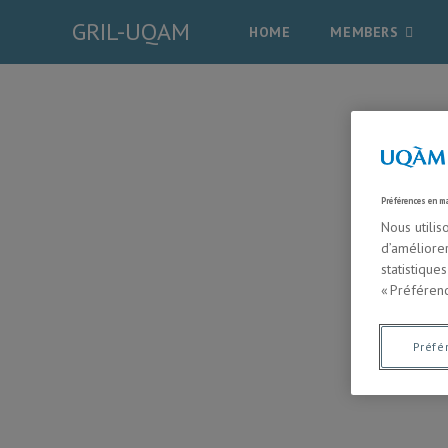
GRIL-UQAM
HOME
MEMBERS
Préférences en m
Nous utilis
d’améliore
statistique
« Préférenc
Préfé