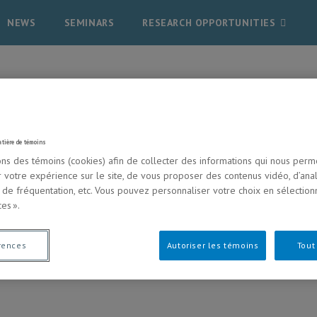
NEWS
SEMINARS
RESEARCH OPPORTUNITIES
atière de témoins
ons des témoins (cookies) afin de collecter des informations qui nous perm
r votre expérience sur le site, de vous proposer des contenus vidéo, d’ana
s de fréquentation, etc. Vous pouvez personnaliser votre choix en sélection
es ».
rences
Autoriser les témoins
Tout