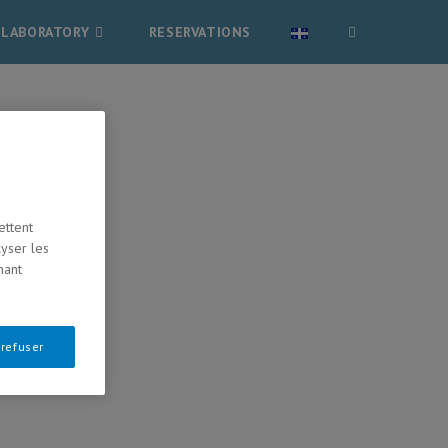
LABORATORY
RESERVATIONS
ettent
lyser les
nant
 refuser